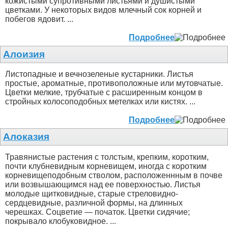
кожистыми супротивными листьями и душистыми
цветками. У некоторых видов млечный сок корней и
побегов ядовит. ...
Подробнее
Алоизия
Листопадные и вечнозеленые кустарники. Листья
простые, ароматные, противоположные или мутовчатые.
Цветки мелкие, трубчатые с расширенным концом в
стройных колосоподобных метелках или кистях. ...
Подробнее
Алоказия
Травянистые растения с толстым, крепким, коротким,
почти клубневидным корневищем, иногда с коротким
корневищеподобным стволом, расположеннным в почве
или возвышающимся над ее поверхностью. Листья
молодые щитковидные, старые стреловидно-
сердцевидные, различной формы, на длинных
черешках. Соцветие — початок. Цветки сидячие;
покрывало клобуковидное. ...