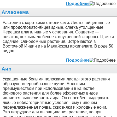
Подробнее
Аглаонема
Растения с короткими стволиками. Листья яйцевидные
или продолговато-яйцевидные, слегка утолщенные.
Черешки влагалищные у основания. Соцветие —
початок; покрывало белое с внутренней стороны. Цветки
сидячие. Однодомные растения. Встречаются в
Восточной Индии и на Малайском архипелаге. В роде 50
видов. ...
Подробнее
Аир
Украшенные белыми полосками листья этого растения
образуют веерообразные пучки. Большим
преимуществом при использовании в качестве
фонового растения для более эффектных видов
является выносливасть аира. Он способен выдержать
любые неблагоприятные условия - ему нипочем
переувлажненная почва, сквозняки и холодные ночи.
Это нетрудное для выращивания растение, но при
недостаточном поливе концы листьев могут засыхать, а