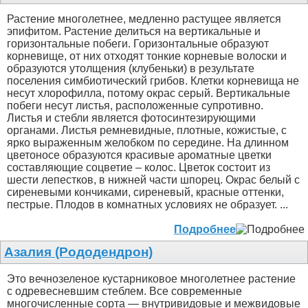
Растение многолетнее, медленно растущее является
эпифитом. Растение делиться на вертикальные и
горизонтальные побеги. Горизонтальные образуют
корневище, от них отходят тонкие корневые волоски и
образуются утолщения (клубеньки) в результате
поселения симбиотический грибов. Клетки корневища не
несут хлорофилла, потому окрас серый. Вертикальные
побеги несут листья, расположенные супротивно.
Листья и стебли является фотосинтезирующими
органами. Листья ремневидные, плотные, кожистые, с
ярко выраженным желобком по середине. На длинном
цветоносе образуются красивые ароматные цветки
составляющие соцветие – колос. Цветок состоит из
шести лепестков, в нижней части шпорец. Окрас белый с
сиреневыми кончиками, сиреневый, красные оттенки,
пестрые. Плодов в комнатных условиях не образует. ...
Подробнее
Азалия (Рододендрон)
Это вечнозеленое кустарниковое многолетнее растение
с одревесневшим стеблем. Все современные
многочисленные сорта — внутривидовые и межвидовые