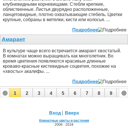
клубневидными корневищами. Стебли крепкие,
облиственные. Листья двурядно расположенные,
ланцетовидные, плотно охватывающие стебель. Цветки
крупные, собраны в метелки, кисти или колосья. ...
Подробнее
Амарант
В культуре чаще всего встречается амарант хвостатый.
В комнатах можно выращивать как многолетник. Во
время цветения появляются красивые длинные
кроваво-красные кистевидные соцветия, похожие на
«хвосты» акалифы. ...
Подробнее
1
2
3
4
5
6
7
8
9
10
11
12
Вход
Вверх
Комнатные цветы и растения
2006 - 2018