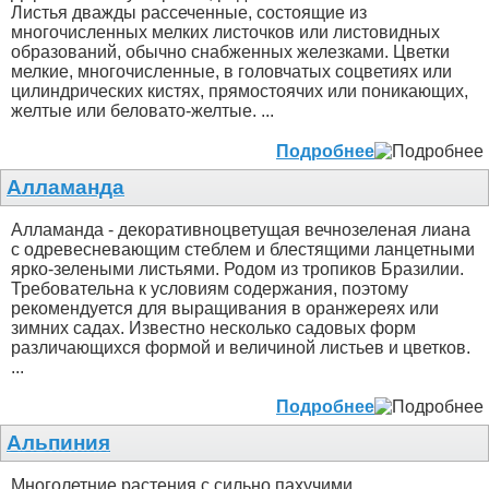
Листья дважды рассеченные, состоящие из
многочисленных мелких листочков или листовидных
образований, обычно снабженных железками. Цветки
мелкие, многочисленные, в головчатых соцветиях или
цилиндрических кистях, прямостоячих или поникающих,
желтые или беловато-желтые. ...
Подробнее
Алламанда
Алламанда - декоративноцветущая вечнозеленая лиана
с одревесневающим стеблем и блестящими ланцетными
ярко-зелеными листьями. Родом из тропиков Бразилии.
Требовательна к условиям содержания, поэтому
рекомендуется для выращивания в оранжереях или
зимних садах. Известно несколько садовых форм
различающихся формой и величиной листьев и цветков.
...
Подробнее
Альпиния
Многолетние растения с сильно пахучими