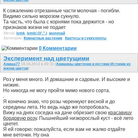
К сожалению отрезанные части молочая - погибли.
Видимо сильно морозом сукнуло.
Та часть, что была с корнями пока держится - но
признаков жизни не подает
Метки:
ivmk
,
ivmk(.()('.".)
,
молочай
Категории:
Комнатные растения
,
Кактусы и суккуленты
0 Комментарии
Эксперимент над цветущими
Ариша77
18.10.2013 в 20:31 (
Аришины цветочки и кустики Истории из
жизни цветов
)
Роз у меня много. И домашние и садовые. И высокие и
низкие.
Но никогда не могу пройти мимо нового сорта.
.
Я конечно знаю, что розы черенкуют весной и до
середины лета. Но ведь надо же попробовать.
Вижу на днях соседка на даче обрезает свою
красавицу
бордовую розу
. Пышнейший низкорослый куст - всё лето
цветет.
Я ей говорю: пожалуйста, если вам не жалко отдайте
мне веточки. Ну она