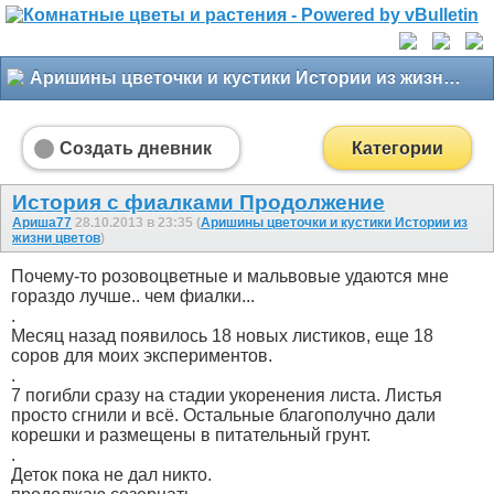
Аришины цветочки и кустики Истории из жизни цветов
Создать дневник
Категории
История с фиалками Продолжение
Ариша77
28.10.2013 в 23:35 (
Аришины цветочки и кустики Истории из
жизни цветов
)
Почему-то розовоцветные и мальвовые удаются мне
гораздо лучше.. чем фиалки...
.
Месяц назад появилось 18 новых листиков, еще 18
соров для моих экспериментов.
.
7 погибли сразу на стадии укоренения листа. Листья
просто сгнили и всё. Остальные благополучно дали
корешки и размещены в питательный грунт.
.
Деток пока не дал никто.