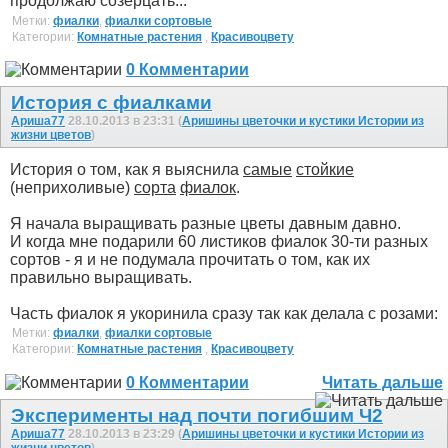
продолжаю созерцать...
Метки:
фиалки
,
фиалки сортовые
Категории:
Комнатные растения
,
Красивоцвету
0 Комментарии
История с фиалками
Ариша77
28.10.2013 в 23:31 (
Аришины цветочки и кустики Истории из
жизни цветов
)
История о том, как я выяснила
самые
стойкие
(неприхоливые)
сорта
фиалок
.
Я начала выращивать разные цветы давным давно.
И когда мне подарили 60 листиков фиалок 30-ти разных
сортов - я и не подумала прочитать о том, как их
правильно выращивать.
Часть фиалок я укоринила сразу так как делала с розами:
Метки:
фиалки
,
фиалки сортовые
Категории:
Комнатные растения
,
Красивоцвету
0 Комментарии
Читать дальше
Эксперименты над почти погибшим Ч2
Ариша77
28.10.2013 в 23:29 (
Аришины цветочки и кустики Истории из
жизни цветов
)