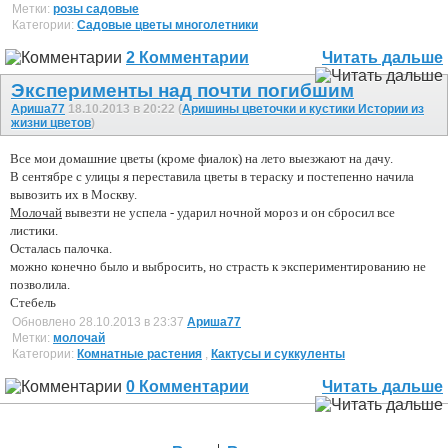
Метки:
розы садовые
Категории:
Садовые цветы многолетники
2 Комментарии
Читать дальше
Эксперименты над почти погибшим
Ариша77
18.10.2013 в 20:22 (
Аришины цветочки и кустики Истории из
жизни цветов
)
Все мои домашние цветы (кроме фиалок) на лето выезжают на дачу.
В сентябре с улицы я переставила цветы в тераску и постепенно начила
вывозить их в Москву.
Молочай
вывезти не успела - ударил ночной мороз и он сбросил все
листики.
Осталась палочка.
можно конечно было и выбросить, но страсть к экспериментированию не
позволила.
Стебель
Обновлено 28.10.2013 в 23:37
Ариша77
Метки:
молочай
Категории:
Комнатные растения
,
Кактусы и суккуленты
0 Комментарии
Читать дальше