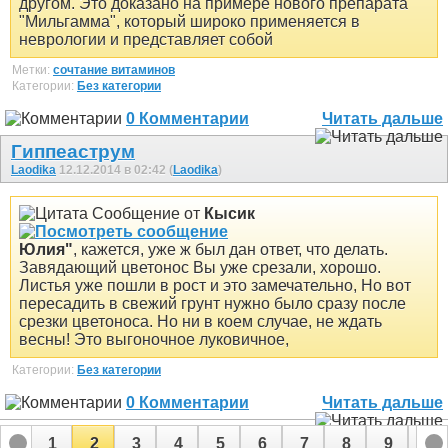
другом. Это доказано на примере нового препарата
"Мильгамма", который широко применяется в
неврологии и представляет собой
Метки:
сочтание витаминов
Категории:
Без категории
0 Комментарии
Читать дальше
Гиппеаструм
Laodika
12.12.2014 в 02:42 (
Laodika
)
Сообщение от
Кысик
Юлия"
, кажется, уже ж был дан ответ, что делать.
Завядающий цветонос Вы уже срезали, хорошо.
Листья уже пошли в рост и это замечательно, Но вот
пересадить в свежий грунт нужно было сразу после
срезки цветоноса. Но ни в коем случае, не ждать
весны! Это выгоночное луковичное,
Категории:
Без категории
0 Комментарии
Читать дальше
1
2
3
4
5
6
7
8
9
10