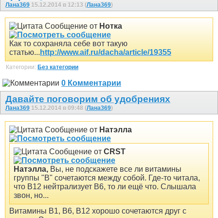
Лана369
15.12.2014 в 12:13 (
Лана369
)
Сообщение от
Нотка
Как то сохраняла себе вот такую
статью...
http://www.aif.ru/dacha/article/19355
Категории:
Без категории
0 Комментарии
Давайте поговорим об удобрениях
Лана369
15.12.2014 в 09:48 (
Лана369
)
Сообщение от
Натэлла
Сообщение от
CRST
Натэлла,
Вы, не подскажете все ли витамины
группы "В" сочетаются между собой. Где-то читала,
что В12 нейтрализует В6, то ли ещё что.
Слышала
звон, но...
Витамины В1, В6, В12 хорошо сочетаются друг с