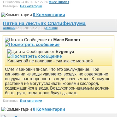
Обновлено 24.06.2016 в 22:36
Мисс Виолет
Категории:
Без категории
0 Комментарии
Пятна на листьях Спатифиллума
Autumn
02.08.2015 в 23:35 (
Autumn
)
Сообщение от
Мисс Виолет
Сообщение от
Evgeniya
Кипяченой не поливаю - считаю ее мертвой
Олег Иванович писал, что это заблуждение. При
кипячении из воды удаляется воздух, но содержание
воздуха, растворенного в воде, очень мало. К тому же
растения не могут усваивать корнями кислород,
содержащийся в воде. Воздухопроницаемым должен
быть грунт, тогда корни будут дышать.
Категории:
Без категории
0 Комментарии