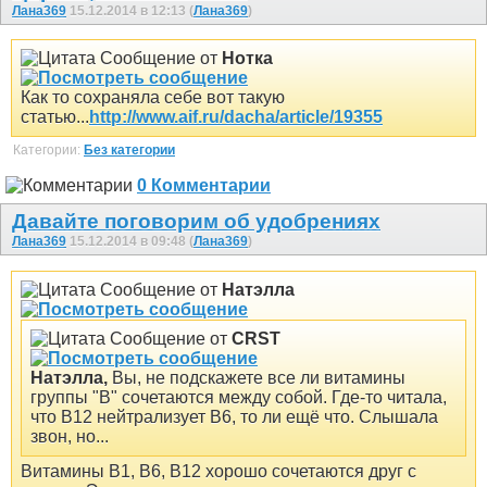
Лана369
15.12.2014 в 12:13 (
Лана369
)
Сообщение от
Нотка
Как то сохраняла себе вот такую
статью...
http://www.aif.ru/dacha/article/19355
Категории:
Без категории
0 Комментарии
Давайте поговорим об удобрениях
Лана369
15.12.2014 в 09:48 (
Лана369
)
Сообщение от
Натэлла
Сообщение от
CRST
Натэлла,
Вы, не подскажете все ли витамины
группы "В" сочетаются между собой. Где-то читала,
что В12 нейтрализует В6, то ли ещё что.
Слышала
звон, но...
Витамины В1, В6, В12 хорошо сочетаются друг с