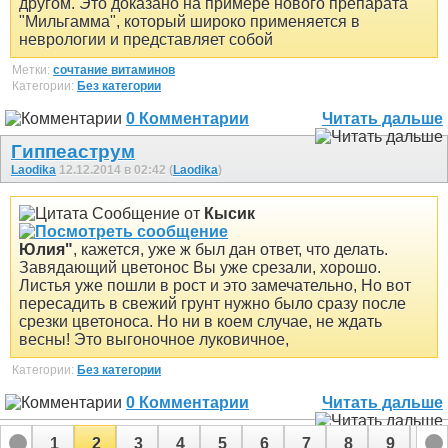
другом. Это доказано на примере нового препарата
"Мильгамма", который широко применяется в
неврологии и представляет собой
Метки:
сочтание витаминов
Категории:
Без категории
0 Комментарии
Читать дальше
Гиппеаструм
Laodika
12.12.2014 в 02:42 (
Laodika
)
Сообщение от
Кысик
Юлия"
, кажется, уже ж был дан ответ, что делать.
Завядающий цветонос Вы уже срезали, хорошо.
Листья уже пошли в рост и это замечательно, Но вот
пересадить в свежий грунт нужно было сразу после
срезки цветоноса. Но ни в коем случае, не ждать
весны! Это выгоночное луковичное,
Категории:
Без категории
0 Комментарии
Читать дальше
1
2
3
4
5
6
7
8
9
10