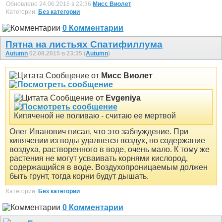
Обновлено 24.06.2016 в 22:36
Мисс Виолет
Категории:
Без категории
0 Комментарии
Пятна на листьях Спатифиллума
Autumn
02.08.2015 в 23:35 (
Autumn
)
Сообщение от
Мисс Виолет
Сообщение от
Evgeniya
Кипяченой не поливаю - считаю ее мертвой
Олег Иванович писал, что это заблуждение. При
кипячении из воды удаляется воздух, но содержание
воздуха, растворенного в воде, очень мало. К тому же
растения не могут усваивать корнями кислород,
содержащийся в воде. Воздухопроницаемым должен
быть грунт, тогда корни будут дышать.
Категории:
Без категории
0 Комментарии