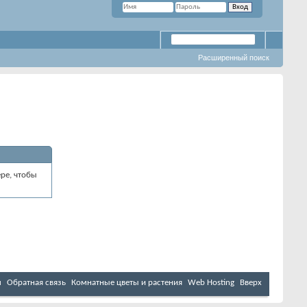
Расширенный поиск
ре, чтобы
м
Обратная связь
Комнатные цветы и растения
Web Hosting
Вверх