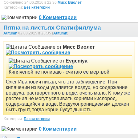
Обновлено 24.06.2016 в 22:36
Мисс Виолет
Категории:
Без категории
0 Комментарии
Пятна на листьях Спатифиллума
Autumn
02.08.2015 в 23:35 (
Autumn
)
Сообщение от
Мисс Виолет
Сообщение от
Evgeniya
Кипяченой не поливаю - считаю ее мертвой
Олег Иванович писал, что это заблуждение. При
кипячении из воды удаляется воздух, но содержание
воздуха, растворенного в воде, очень мало. К тому же
растения не могут усваивать корнями кислород,
содержащийся в воде. Воздухопроницаемым должен
быть грунт, тогда корни будут дышать.
Категории:
Без категории
0 Комментарии