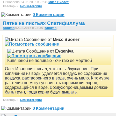
Обновлено 24.06.2016 в 22:36
Мисс Виолет
Категории:
Без категории
0 Комментарии
Пятна на листьях Спатифиллума
Autumn
02.08.2015 в 23:35 (
Autumn
)
Сообщение от
Мисс Виолет
Сообщение от
Evgeniya
Кипяченой не поливаю - считаю ее мертвой
Олег Иванович писал, что это заблуждение. При
кипячении из воды удаляется воздух, но содержание
воздуха, растворенного в воде, очень мало. К тому же
растения не могут усваивать корнями кислород,
содержащийся в воде. Воздухопроницаемым должен
быть грунт, тогда корни будут дышать.
Категории:
Без категории
0 Комментарии