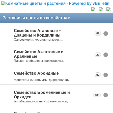
Растения и цветы по семействам
Семейство Агавовые +
82
Драцены и Кордилины
Сансевиерия, кордилины, юкки, …
Семейство Акантовые и
29
Аралиевые
Плющи, шеффлеры, пахистахисы, …
Семейство Ароидные
97
Монстеры, сингониумы, диффенбахии, ...
Семейство Бромелиевые и
185
Орхидеи
Бильбергии, гусмании, фаленопсисы, ...