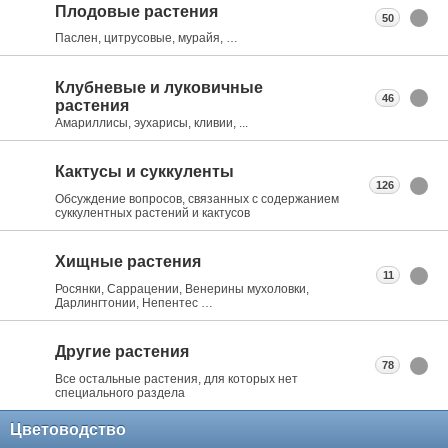
Плодовые растения
50
Паслен, цитрусовые, мурайя, …
Клубневые и луковичные
46
растения
Амариллисы, эухарисы, кливии, ...
Кактусы и суккуленты
126
Обсуждение вопросов, связанных с содержанием
суккулентных растений и кактусов
Хищные растения
11
Росянки, Саррацении, Венерины мухоловки,
Дарлингтонии, Непентес …
Другие растения
78
Все остальные растения, для которых нет
специального раздела
Цветоводство