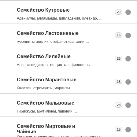
Семейство Кутровые
29
Адениумы, алламанды, дипладения, олеандр, ...
Семейство Ластовневые
16
гуэрнии, стапелии, стефанотисы, хойи, ...
Семейство Лилейные
25
Алоэ, аспидистры, гиацинты, офиопогоны, ...
Семейство Марантовые
18
Калатеи, строманты, маранты...
Семейство Мальвовые
28
Гибискусы, абутилоны, павонии, ...
Семейство Миртовые и
15
Чайные
Камелии, каллистемоны, мирты, лептоспермумы, ...