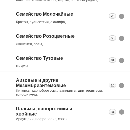
Семейство Молочайные
28
Кротон, пуансеттия, акалифа, …
Семейство Розоцветные
50
Дюшенея, розы, ...
Семейство Тутовые
81
Фикусы
Аизовые и другие
Мезембриантемовые
10
Литопсы, карпобротусы, лампланты, динтерантусы,
конофитумы, ...
Пальмы, папоротники и
34
хвойные
Араукария, нефролепис, ховея, ...