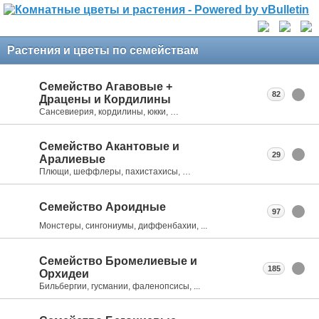
Растения и цветы по семействам
Семейство Агавовые +
82
Драцены и Кордилины
Сансевиерия, кордилины, юкки, …
Семейство Акантовые и
29
Аралиевые
Плющи, шеффлеры, пахистахисы, …
Семейство Ароидные
97
Монстеры, сингониумы, диффенбахии, ...
Семейство Бромелиевые и
185
Орхидеи
Бильбергии, гусмании, фаленопсисы, ...