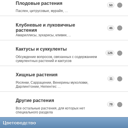
Плодовые растения
50
Паслен, цитрусовые, мурайя, …
Клубневые и луковичные
46
растения
Амариллисы, эухарисы, кливии, ...
Кактусы и суккуленты
126
Обсуждение вопросов, связанных с содержанием
суккулентных растений и кактусов
Хищные растения
11
Росянки, Саррацении, Венерины мухоловки,
Дарлингтонии, Непентес …
Другие растения
78
Все остальные растения, для которых нет
специального раздела
Цветоводство