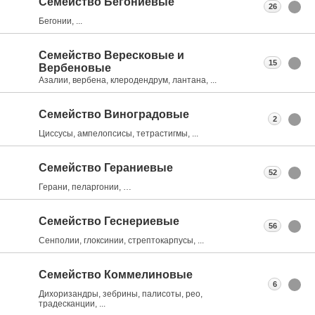
Семейство Бегониевые
26
Бегонии, ...
Семейство Вересковые и
15
Вербеновые
Азалии, вербена, клеродендрум, лантана, ...
Семейство Виноградовые
2
Циссусы, ампелопсисы, тетрастигмы, ...
Семейство Гераниевые
52
Герани, пеларгонии, …
Семейство Геснериевые
56
Сенполии, глоксинии, стрептокарпусы, ...
Семейство Коммелиновые
6
Дихоризандры, зебрины, палисоты, рео,
традесканции, ...