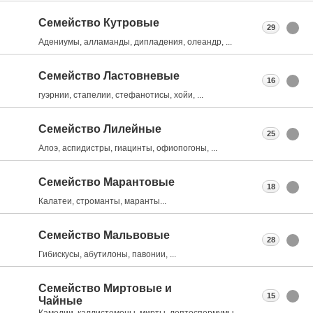
Семейство Кутровые
29
Адениумы, алламанды, дипладения, олеандр, ...
Семейство Ластовневые
16
гуэрнии, стапелии, стефанотисы, хойи, ...
Семейство Лилейные
25
Алоэ, аспидистры, гиацинты, офиопогоны, ...
Семейство Марантовые
18
Калатеи, строманты, маранты...
Семейство Мальвовые
28
Гибискусы, абутилоны, павонии, ...
Семейство Миртовые и
15
Чайные
Камелии, каллистемоны, мирты, лептоспермумы, ...