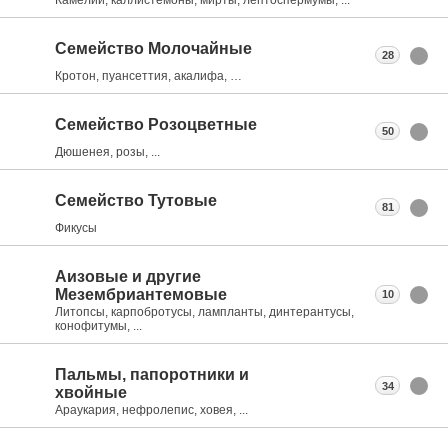
Семейство Молочайные
28
Кротон, пуансеттия, акалифа, …
Семейство Розоцветные
50
Дюшенея, розы, ...
Семейство Тутовые
81
Фикусы
Аизовые и другие
Мезембриантемовые
10
Литопсы, карпобротусы, лампланты, динтерантусы,
конофитумы, ...
Пальмы, папоротники и
34
хвойные
Араукария, нефролепис, ховея, ...