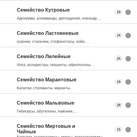
Семейство Кутровые
29
Адениумы, алламанды, дипладения, олеандр, ...
Семейство Ластовневые
16
гуэрнии, стапелии, стефанотисы, хойи, ...
Семейство Лилейные
25
Алоэ, аспидистры, гиацинты, офиопогоны, ...
Семейство Марантовые
18
Калатеи, строманты, маранты...
Семейство Мальвовые
28
Гибискусы, абутилоны, павонии, ...
Семейство Миртовые и
15
Чайные
Камелии, каллистемоны, мирты, лептоспермумы, ...