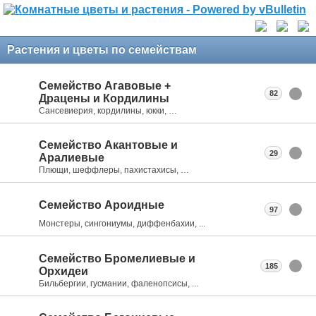
Растения и цветы по семействам
Семейство Агавовые +
82
Драцены и Кордилины
Сансевиерия, кордилины, юкки, …
Семейство Акантовые и
29
Аралиевые
Плющи, шеффлеры, пахистахисы, …
Семейство Ароидные
97
Монстеры, сингониумы, диффенбахии, ...
Семейство Бромелиевые и
185
Орхидеи
Бильбергии, гусмании, фаленопсисы, ...