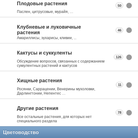
Плодовые растения
50
Паслен, цитрусовые, мурайя, …
Клубневые и луковичные
46
растения
Амариллисы, эухарисы, кливии, ...
Кактусы и суккуленты
126
Обсуждение вопросов, связанных с содержанием
суккулентных растений и кактусов
Хищные растения
11
Росянки, Саррацении, Венерины мухоловки,
Дарлингтонии, Непентес …
Другие растения
78
Все остальные растения, для которых нет
специального раздела
Цветоводство