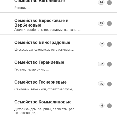
Семейство Бегониевые
26
Бегонии, ...
Семейство Вересковые и
15
Вербеновые
Азалии, вербена, клеродендрум, лантана, ...
Семейство Виноградовые
2
Циссусы, ампелопсисы, тетрастигмы, ...
Семейство Гераниевые
52
Герани, пеларгонии, …
Семейство Геснериевые
56
Сенполии, глоксинии, стрептокарпусы, ...
Семейство Коммелиновые
6
Дихоризандры, зебрины, палисоты, рео,
традесканции, ...