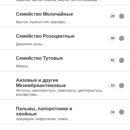
Семейство Молочайные
28
Кротон, пуансеттия, акалифа, …
Семейство Розоцветные
50
Дюшенея, розы, ...
Семейство Тутовые
81
Фикусы
Аизовые и другие
Мезембриантемовые
10
Литопсы, карпобротусы, лампланты, динтерантусы,
конофитумы, ...
Пальмы, папоротники и
34
хвойные
Араукария, нефролепис, ховея, ...