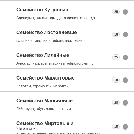
Семейство Кутровые
29
Адениумы, алламанды, дипладения, олеандр, ...
Семейство Ластовневые
16
гуэрнии, стапелии, стефанотисы, хойи, ...
Семейство Лилейные
25
Алоэ, аспидистры, гиацинты, офиопогоны, ...
Семейство Марантовые
18
Калатеи, строманты, маранты...
Семейство Мальвовые
28
Гибискусы, абутилоны, павонии, ...
Семейство Миртовые и
15
Чайные
Камелии, каллистемоны, мирты, лептоспермумы, ...