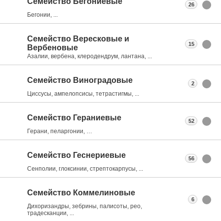
Семейство Бегониевые
26
Бегонии, ...
Семейство Вересковые и
15
Вербеновые
Азалии, вербена, клеродендрум, лантана, ...
Семейство Виноградовые
2
Циссусы, ампелопсисы, тетрастигмы, ...
Семейство Гераниевые
52
Герани, пеларгонии, …
Семейство Геснериевые
56
Сенполии, глоксинии, стрептокарпусы, ...
Семейство Коммелиновые
6
Дихоризандры, зебрины, палисоты, рео,
традесканции, ...