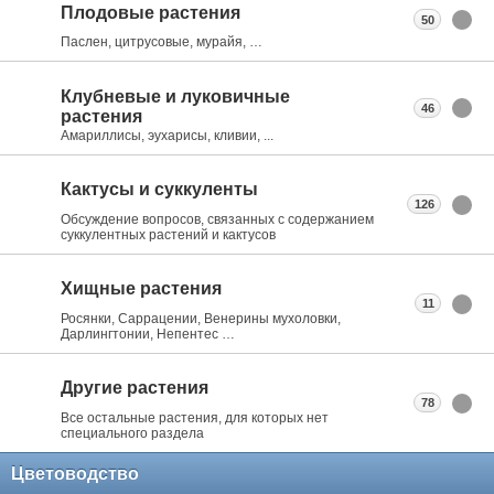
Плодовые растения
50
Паслен, цитрусовые, мурайя, …
Клубневые и луковичные
46
растения
Амариллисы, эухарисы, кливии, ...
Кактусы и суккуленты
126
Обсуждение вопросов, связанных с содержанием
суккулентных растений и кактусов
Хищные растения
11
Росянки, Саррацении, Венерины мухоловки,
Дарлингтонии, Непентес …
Другие растения
78
Все остальные растения, для которых нет
специального раздела
Цветоводство