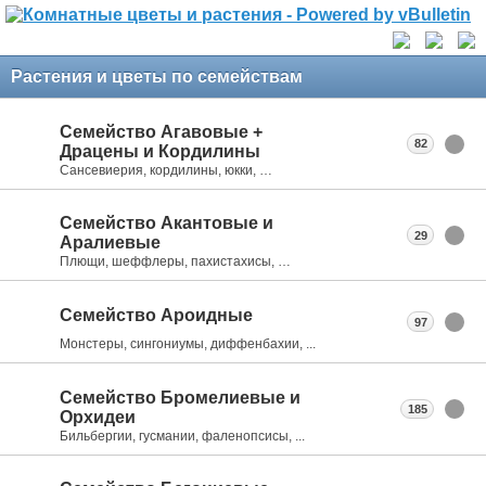
Растения и цветы по семействам
Семейство Агавовые +
82
Драцены и Кордилины
Сансевиерия, кордилины, юкки, …
Семейство Акантовые и
29
Аралиевые
Плющи, шеффлеры, пахистахисы, …
Семейство Ароидные
97
Монстеры, сингониумы, диффенбахии, ...
Семейство Бромелиевые и
185
Орхидеи
Бильбергии, гусмании, фаленопсисы, ...