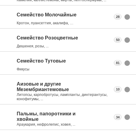
Семейство Молочайные
28
Кротон, пуансеттия, акалифа, …
Семейство Розоцветные
50
Дюшенея, розы, ...
Семейство Тутовые
81
Фикусы
Аизовые и другие
Мезембриантемовые
10
Литопсы, карпобротусы, лампланты, динтерантусы,
конофитумы, ...
Пальмы, папоротники и
34
хвойные
Араукария, нефролепис, ховея, ...