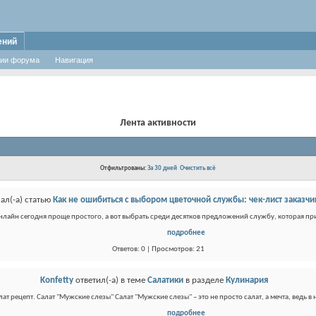
ений
ии форума
Навигация
Лента активности
Отфильтрованы:
За 30 дней
Очистить всё
ал(-а) статью
Как не ошибиться с выбором цветочной службы: чек-лист заказчи
онлайн сегодня проще простого, а вот выбрать среди десятков предложений службу, которая при
подробнее
Ответов: 0 | Просмотров: 21
Konfetty
ответил(-а) в теме
Салатики
в разделе
Кулинария
ат рецепт. Салат "Мужские слезы" Салат "Мужские слезы" – это не просто салат, а мечта, ведь в 
подробнее