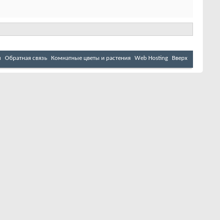
м
Обратная связь
Комнатные цветы и растения
Web Hosting
Вверх