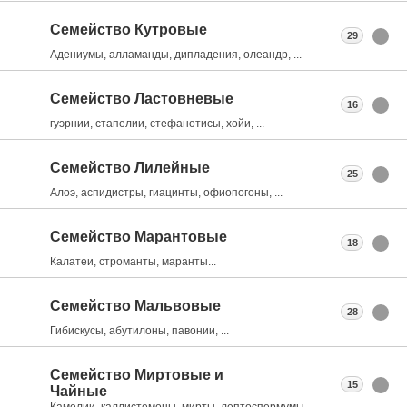
Семейство Кутровые
29
Адениумы, алламанды, дипладения, олеандр, ...
Семейство Ластовневые
16
гуэрнии, стапелии, стефанотисы, хойи, ...
Семейство Лилейные
25
Алоэ, аспидистры, гиацинты, офиопогоны, ...
Семейство Марантовые
18
Калатеи, строманты, маранты...
Семейство Мальвовые
28
Гибискусы, абутилоны, павонии, ...
Семейство Миртовые и
15
Чайные
Камелии, каллистемоны, мирты, лептоспермумы, ...