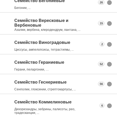
Семейство Бегониевые
26
Бегонии, ...
Семейство Вересковые и
15
Вербеновые
Азалии, вербена, клеродендрум, лантана, ...
Семейство Виноградовые
2
Циссусы, ампелопсисы, тетрастигмы, ...
Семейство Гераниевые
52
Герани, пеларгонии, …
Семейство Геснериевые
56
Сенполии, глоксинии, стрептокарпусы, ...
Семейство Коммелиновые
6
Дихоризандры, зебрины, палисоты, рео,
традесканции, ...