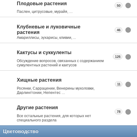
Плодовые растения
50
Паслен, цитрусовые, мурайя, …
Клубневые и луковичные
46
растения
Амариллисы, эухарисы, кливии, ...
Кактусы и суккуленты
126
Обсуждение вопросов, связанных с содержанием
суккулентных растений и кактусов
Хищные растения
11
Росянки, Саррацении, Венерины мухоловки,
Дарлингтонии, Непентес …
Другие растения
78
Все остальные растения, для которых нет
специального раздела
Цветоводство