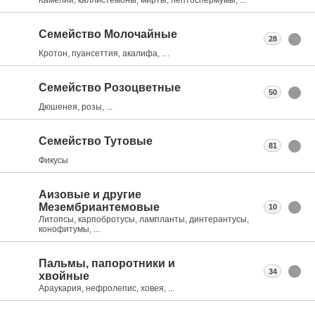
Семейство Молочайные
28
Кротон, пуансеттия, акалифа, …
Семейство Розоцветные
50
Дюшенея, розы, ...
Семейство Тутовые
81
Фикусы
Аизовые и другие
Мезембриантемовые
10
Литопсы, карпобротусы, лампланты, динтерантусы,
конофитумы, ...
Пальмы, папоротники и
34
хвойные
Араукария, нефролепис, ховея, ...