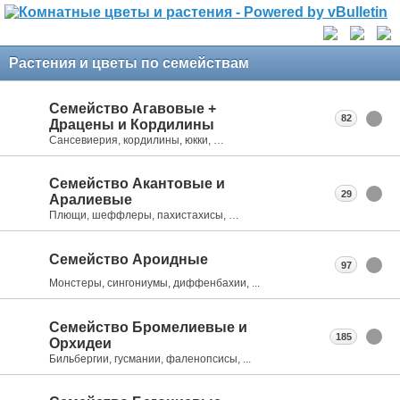
Растения и цветы по семействам
Семейство Агавовые +
82
Драцены и Кордилины
Сансевиерия, кордилины, юкки, …
Семейство Акантовые и
29
Аралиевые
Плющи, шеффлеры, пахистахисы, …
Семейство Ароидные
97
Монстеры, сингониумы, диффенбахии, ...
Семейство Бромелиевые и
185
Орхидеи
Бильбергии, гусмании, фаленопсисы, ...