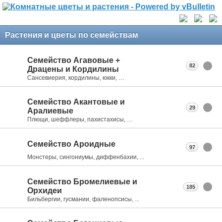
Растения и цветы по семействам
Семейство Агавовые +
82
Драцены и Кордилины
Сансевиерия, кордилины, юкки, …
Семейство Акантовые и
29
Аралиевые
Плющи, шеффлеры, пахистахисы, …
Семейство Ароидные
97
Монстеры, сингониумы, диффенбахии, ...
Семейство Бромелиевые и
185
Орхидеи
Бильбергии, гусмании, фаленопсисы, ...