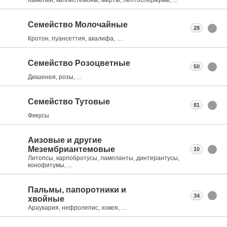
Семейство Молочайные
28
Кротон, пуансеттия, акалифа, …
Семейство Розоцветные
50
Дюшенея, розы, ...
Семейство Тутовые
81
Фикусы
Аизовые и другие
Мезембриантемовые
10
Литопсы, карпобротусы, лампланты, динтерантусы,
конофитумы, ...
Пальмы, папоротники и
34
хвойные
Араукария, нефролепис, ховея, ...