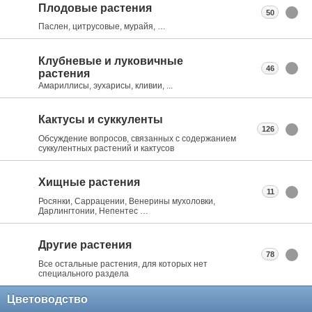
Плодовые растения
50
Паслен, цитрусовые, мурайя, …
Клубневые и луковичные
46
растения
Амариллисы, эухарисы, кливии, ...
Кактусы и суккуленты
126
Обсуждение вопросов, связанных с содержанием
суккулентных растений и кактусов
Хищные растения
11
Росянки, Саррацении, Венерины мухоловки,
Дарлингтонии, Непентес …
Другие растения
78
Все остальные растения, для которых нет
специального раздела
Цветоводство