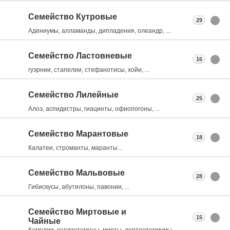
Семейство Кутровые
29
Адениумы, алламанды, дипладения, олеандр, ...
Семейство Ластовневые
16
гуэрнии, стапелии, стефанотисы, хойи, ...
Семейство Лилейные
25
Алоэ, аспидистры, гиацинты, офиопогоны, ...
Семейство Марантовые
18
Калатеи, строманты, маранты...
Семейство Мальвовые
28
Гибискусы, абутилоны, павонии, ...
Семейство Миртовые и
15
Чайные
Камелии, каллистемоны, мирты, лептоспермумы, ...