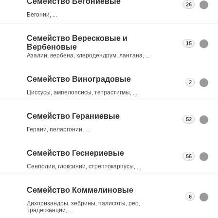
Семейство Бегониевые
26
Бегонии, ...
Семейство Вересковые и
15
Вербеновые
Азалии, вербена, клеродендрум, лантана, ...
Семейство Виноградовые
2
Циссусы, ампелопсисы, тетрастигмы, ...
Семейство Гераниевые
52
Герани, пеларгонии, …
Семейство Геснериевые
56
Сенполии, глоксинии, стрептокарпусы, ...
Семейство Коммелиновые
6
Дихоризандры, зебрины, палисоты, рео,
традесканции, ...