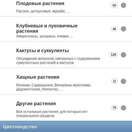
Плодовые растения
50
Паслен, цитрусовые, мурайя, …
Клубневые и луковичные
46
растения
Амариллисы, эухарисы, кливии, ...
Кактусы и суккуленты
126
Обсуждение вопросов, связанных с содержанием
суккулентных растений и кактусов
Хищные растения
11
Росянки, Саррацении, Венерины мухоловки,
Дарлингтонии, Непентес …
Другие растения
78
Все остальные растения, для которых нет
специального раздела
Цветоводство