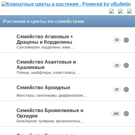
Растения и цветы по семействам
Семейство Агавовые +
82
Драцены и Кордилины
Сансевиерия, кордилины, юкки, …
Семейство Акантовые и
29
Аралиевые
Плющи, шеффлеры, пахистахисы, …
Семейство Ароидные
97
Монстеры, сингониумы, диффенбахии, ...
Семейство Бромелиевые и
185
Орхидеи
Бильбергии, гусмании, фаленопсисы, ...