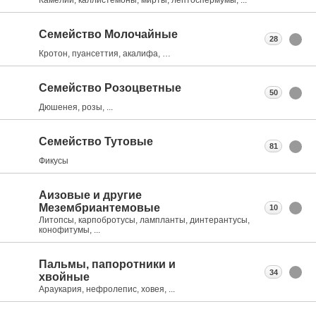
Семейство Молочайные
28
Кротон, пуансеттия, акалифа, …
Семейство Розоцветные
50
Дюшенея, розы, ...
Семейство Тутовые
81
Фикусы
Аизовые и другие
Мезембриантемовые
10
Литопсы, карпобротусы, лампланты, динтерантусы,
конофитумы, ...
Пальмы, папоротники и
34
хвойные
Араукария, нефролепис, ховея, ...