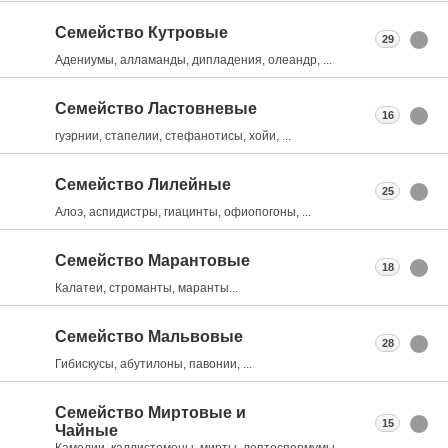
Семейство Кутровые
29
Адениумы, алламанды, дипладения, олеандр, ...
Семейство Ластовневые
16
гуэрнии, стапелии, стефанотисы, хойи, ...
Семейство Лилейные
25
Алоэ, аспидистры, гиацинты, офиопогоны, ...
Семейство Марантовые
18
Калатеи, строманты, маранты...
Семейство Мальвовые
28
Гибискусы, абутилоны, павонии, ...
Семейство Миртовые и
15
Чайные
Камелии, каллистемоны, мирты, лептоспермумы, ...