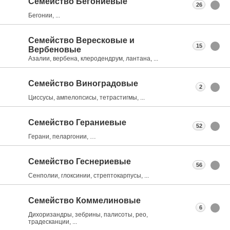
Семейство Бегониевые
26
Бегонии, ...
Семейство Вересковые и
15
Вербеновые
Азалии, вербена, клеродендрум, лантана, ...
Семейство Виноградовые
2
Циссусы, ампелопсисы, тетрастигмы, ...
Семейство Гераниевые
52
Герани, пеларгонии, …
Семейство Геснериевые
56
Сенполии, глоксинии, стрептокарпусы, ...
Семейство Коммелиновые
6
Дихоризандры, зебрины, палисоты, рео,
традесканции, ...