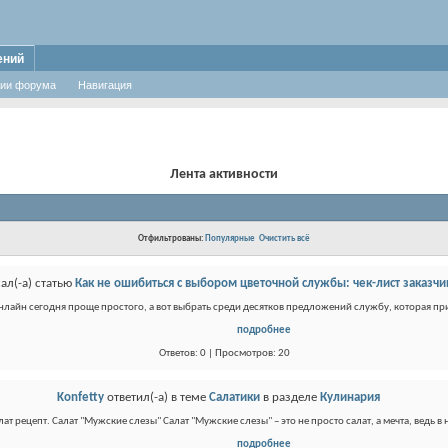
ений
ии форума
Навигация
Лента активности
Отфильтрованы:
Популярные
Очистить всё
ал(-а) статью
Как не ошибиться с выбором цветочной службы: чек-лист заказчи
онлайн сегодня проще простого, а вот выбрать среди десятков предложений службу, которая при
подробнее
Ответов: 0 | Просмотров: 20
Konfetty
ответил(-а) в теме
Салатики
в разделе
Кулинария
ат рецепт. Салат "Мужские слезы" Салат "Мужские слезы" – это не просто салат, а мечта, ведь в 
подробнее