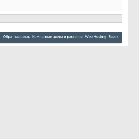
м
Обратная связь
Комнатные цветы и растения
Web Hosting
Вверх