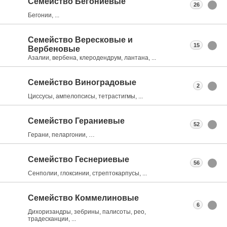
Семейство Бегониевые
26
Бегонии, ...
Семейство Вересковые и
15
Вербеновые
Азалии, вербена, клеродендрум, лантана, ...
Семейство Виноградовые
2
Циссусы, ампелопсисы, тетрастигмы, ...
Семейство Гераниевые
52
Герани, пеларгонии, …
Семейство Геснериевые
56
Сенполии, глоксинии, стрептокарпусы, ...
Семейство Коммелиновые
6
Дихоризандры, зебрины, палисоты, рео,
традесканции, ...