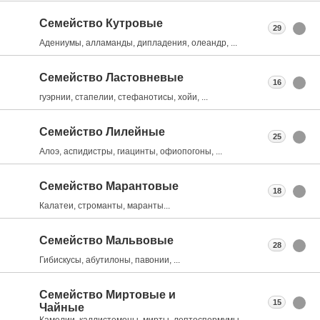
Семейство Кутровые
29
Адениумы, алламанды, дипладения, олеандр, ...
Семейство Ластовневые
16
гуэрнии, стапелии, стефанотисы, хойи, ...
Семейство Лилейные
25
Алоэ, аспидистры, гиацинты, офиопогоны, ...
Семейство Марантовые
18
Калатеи, строманты, маранты...
Семейство Мальвовые
28
Гибискусы, абутилоны, павонии, ...
Семейство Миртовые и
15
Чайные
Камелии, каллистемоны, мирты, лептоспермумы, ...