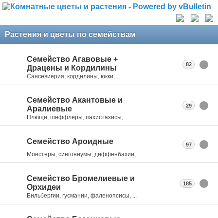
Растения и цветы по семействам
Семейство Агавовые +
82
Драцены и Кордилины
Сансевиерия, кордилины, юкки, …
Семейство Акантовые и
29
Аралиевые
Плющи, шеффлеры, пахистахисы, …
Семейство Ароидные
97
Монстеры, сингониумы, диффенбахии, ...
Семейство Бромелиевые и
185
Орхидеи
Бильбергии, гусмании, фаленопсисы, ...