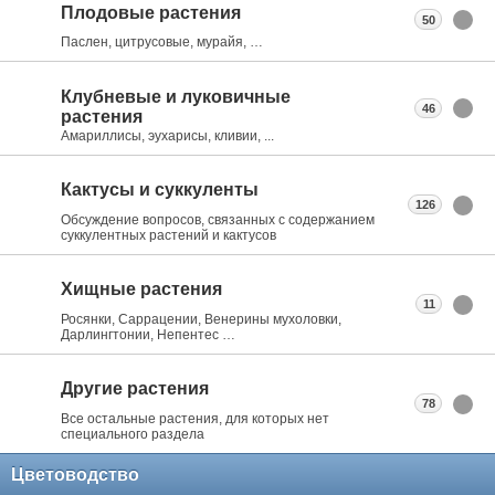
Плодовые растения
50
Паслен, цитрусовые, мурайя, …
Клубневые и луковичные
46
растения
Амариллисы, эухарисы, кливии, ...
Кактусы и суккуленты
126
Обсуждение вопросов, связанных с содержанием
суккулентных растений и кактусов
Хищные растения
11
Росянки, Саррацении, Венерины мухоловки,
Дарлингтонии, Непентес …
Другие растения
78
Все остальные растения, для которых нет
специального раздела
Цветоводство