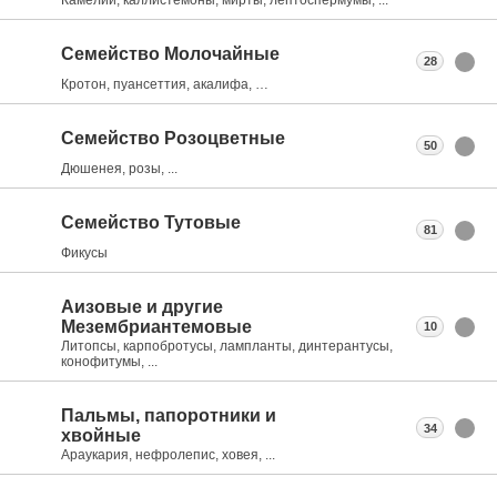
Семейство Молочайные
28
Кротон, пуансеттия, акалифа, …
Семейство Розоцветные
50
Дюшенея, розы, ...
Семейство Тутовые
81
Фикусы
Аизовые и другие
Мезембриантемовые
10
Литопсы, карпобротусы, лампланты, динтерантусы,
конофитумы, ...
Пальмы, папоротники и
34
хвойные
Араукария, нефролепис, ховея, ...