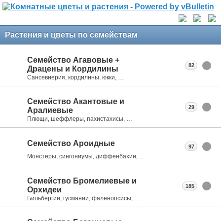
Растения и цветы по семействам
Семейство Агавовые +
82
Драцены и Кордилины
Сансевиерия, кордилины, юкки, …
Семейство Акантовые и
29
Аралиевые
Плющи, шеффлеры, пахистахисы, …
Семейство Ароидные
97
Монстеры, сингониумы, диффенбахии, ...
Семейство Бромелиевые и
185
Орхидеи
Бильбергии, гусмании, фаленопсисы, ...