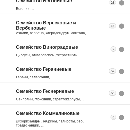
Семейство Бегониевые
26
Бегонии, ...
Семейство Вересковые и
15
Вербеновые
Азалии, вербена, клеродендрум, лантана, ...
Семейство Виноградовые
2
Циссусы, ампелопсисы, тетрастигмы, ...
Семейство Гераниевые
52
Герани, пеларгонии, …
Семейство Геснериевые
56
Сенполии, глоксинии, стрептокарпусы, ...
Семейство Коммелиновые
6
Дихоризандры, зебрины, палисоты, рео,
традесканции, ...