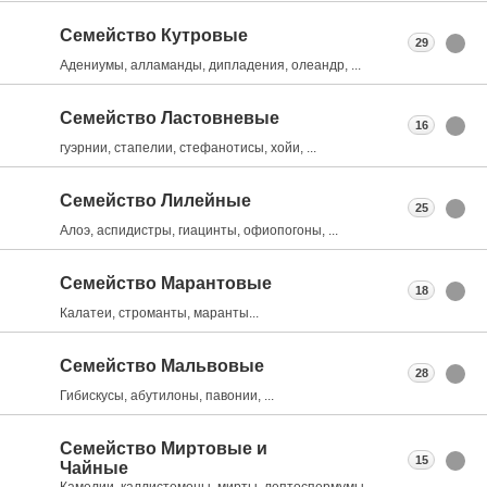
Семейство Кутровые
29
Адениумы, алламанды, дипладения, олеандр, ...
Семейство Ластовневые
16
гуэрнии, стапелии, стефанотисы, хойи, ...
Семейство Лилейные
25
Алоэ, аспидистры, гиацинты, офиопогоны, ...
Семейство Марантовые
18
Калатеи, строманты, маранты...
Семейство Мальвовые
28
Гибискусы, абутилоны, павонии, ...
Семейство Миртовые и
15
Чайные
Камелии, каллистемоны, мирты, лептоспермумы, ...