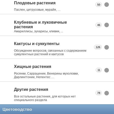
Плодовые растения
50
Паслен, цитрусовые, мурайя, …
Клубневые и луковичные
46
растения
Амариллисы, эухарисы, кливии, ...
Кактусы и суккуленты
126
Обсуждение вопросов, связанных с содержанием
суккулентных растений и кактусов
Хищные растения
11
Росянки, Саррацении, Венерины мухоловки,
Дарлингтонии, Непентес …
Другие растения
78
Все остальные растения, для которых нет
специального раздела
Цветоводство