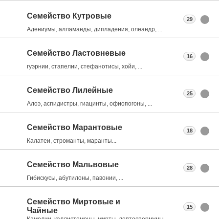
Семейство Кутровые
29
Адениумы, алламанды, дипладения, олеандр, ...
Семейство Ластовневые
16
гуэрнии, стапелии, стефанотисы, хойи, ...
Семейство Лилейные
25
Алоэ, аспидистры, гиацинты, офиопогоны, ...
Семейство Марантовые
18
Калатеи, строманты, маранты...
Семейство Мальвовые
28
Гибискусы, абутилоны, павонии, ...
Семейство Миртовые и
15
Чайные
Камелии, каллистемоны, мирты, лептоспермумы, ...