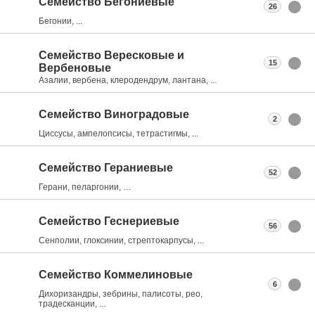
Семейство Бегониевые
26
Бегонии, ...
Семейство Вересковые и
15
Вербеновые
Азалии, вербена, клеродендрум, лантана, ...
Семейство Виноградовые
2
Циссусы, ампелопсисы, тетрастигмы, ...
Семейство Гераниевые
52
Герани, пеларгонии, …
Семейство Геснериевые
56
Сенполии, глоксинии, стрептокарпусы, ...
Семейство Коммелиновые
6
Дихоризандры, зебрины, палисоты, рео,
традесканции, ...