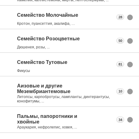
Семейство Молочайные
28
Кротон, пуансеттия, акалифа, …
Семейство Розоцветные
50
Дюшенея, розы, ...
Семейство Тутовые
81
Фикусы
Аизовые и другие
Мезембриантемовые
10
Литопсы, карпобротусы, лампланты, динтерантусы,
конофитумы, ...
Пальмы, папоротники и
34
хвойные
Араукария, нефролепис, ховея, ...