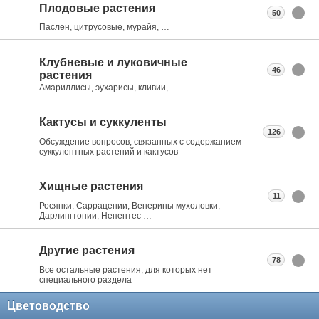
Плодовые растения
50
Паслен, цитрусовые, мурайя, …
Клубневые и луковичные
46
растения
Амариллисы, эухарисы, кливии, ...
Кактусы и суккуленты
126
Обсуждение вопросов, связанных с содержанием
суккулентных растений и кактусов
Хищные растения
11
Росянки, Саррацении, Венерины мухоловки,
Дарлингтонии, Непентес …
Другие растения
78
Все остальные растения, для которых нет
специального раздела
Цветоводство