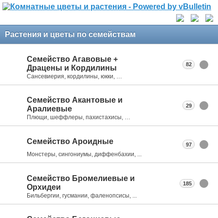
Растения и цветы по семействам
Семейство Агавовые +
82
Драцены и Кордилины
Сансевиерия, кордилины, юкки, …
Семейство Акантовые и
29
Аралиевые
Плющи, шеффлеры, пахистахисы, …
Семейство Ароидные
97
Монстеры, сингониумы, диффенбахии, ...
Семейство Бромелиевые и
185
Орхидеи
Бильбергии, гусмании, фаленопсисы, ...