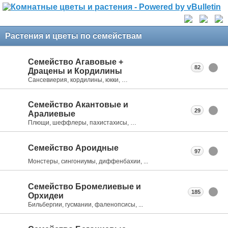
Растения и цветы по семействам
Семейство Агавовые +
82
Драцены и Кордилины
Сансевиерия, кордилины, юкки, …
Семейство Акантовые и
29
Аралиевые
Плющи, шеффлеры, пахистахисы, …
Семейство Ароидные
97
Монстеры, сингониумы, диффенбахии, ...
Семейство Бромелиевые и
185
Орхидеи
Бильбергии, гусмании, фаленопсисы, ...