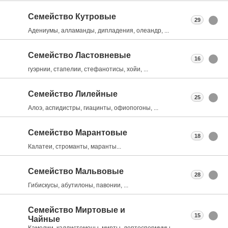
Семейство Кутровые
29
Адениумы, алламанды, дипладения, олеандр, ...
Семейство Ластовневые
16
гуэрнии, стапелии, стефанотисы, хойи, ...
Семейство Лилейные
25
Алоэ, аспидистры, гиацинты, офиопогоны, ...
Семейство Марантовые
18
Калатеи, строманты, маранты...
Семейство Мальвовые
28
Гибискусы, абутилоны, павонии, ...
Семейство Миртовые и
15
Чайные
Камелии, каллистемоны, мирты, лептоспермумы, ...