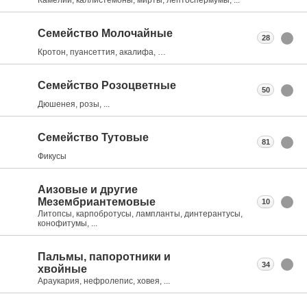
Семейство Молочайные
28
Кротон, пуансеттия, акалифа, …
Семейство Розоцветные
50
Дюшенея, розы, ...
Семейство Тутовые
81
Фикусы
Аизовые и другие
Мезембриантемовые
10
Литопсы, карпобротусы, лампланты, динтерантусы,
конофитумы, ...
Пальмы, папоротники и
34
хвойные
Араукария, нефролепис, ховея, ...