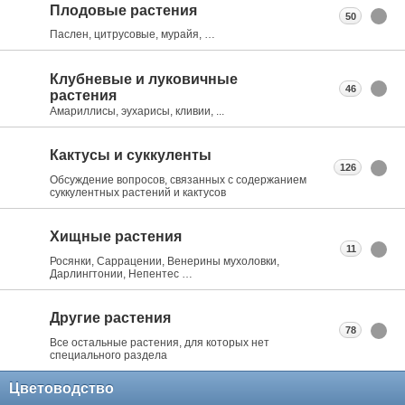
Плодовые растения
50
Паслен, цитрусовые, мурайя, …
Клубневые и луковичные
46
растения
Амариллисы, эухарисы, кливии, ...
Кактусы и суккуленты
126
Обсуждение вопросов, связанных с содержанием
суккулентных растений и кактусов
Хищные растения
11
Росянки, Саррацении, Венерины мухоловки,
Дарлингтонии, Непентес …
Другие растения
78
Все остальные растения, для которых нет
специального раздела
Цветоводство