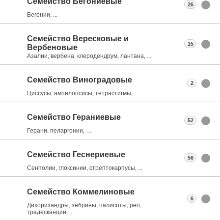
Семейство Бегониевые
26
Бегонии, ...
Семейство Вересковые и
15
Вербеновые
Азалии, вербена, клеродендрум, лантана, ...
Семейство Виноградовые
2
Циссусы, ампелопсисы, тетрастигмы, ...
Семейство Гераниевые
52
Герани, пеларгонии, …
Семейство Геснериевые
56
Сенполии, глоксинии, стрептокарпусы, ...
Семейство Коммелиновые
6
Дихоризандры, зебрины, палисоты, рео,
традесканции, ...