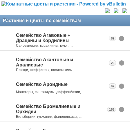
Растения и цветы по семействам
Семейство Агавовые +
82
Драцены и Кордилины
Сансевиерия, кордилины, юкки, …
Семейство Акантовые и
29
Аралиевые
Плющи, шеффлеры, пахистахисы, …
Семейство Ароидные
97
Монстеры, сингониумы, диффенбахии, ...
Семейство Бромелиевые и
185
Орхидеи
Бильбергии, гусмании, фаленопсисы, ...