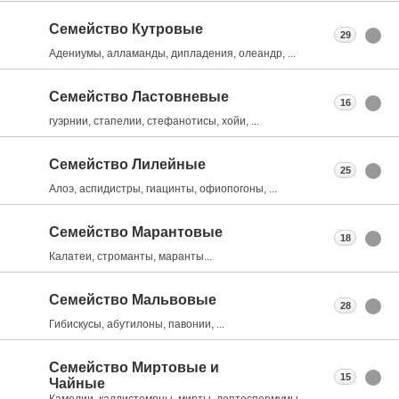
Семейство Кутровые
29
Адениумы, алламанды, дипладения, олеандр, ...
Семейство Ластовневые
16
гуэрнии, стапелии, стефанотисы, хойи, ...
Семейство Лилейные
25
Алоэ, аспидистры, гиацинты, офиопогоны, ...
Семейство Марантовые
18
Калатеи, строманты, маранты...
Семейство Мальвовые
28
Гибискусы, абутилоны, павонии, ...
Семейство Миртовые и
15
Чайные
Камелии, каллистемоны, мирты, лептоспермумы, ...