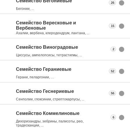
Семейство Бегониевые
26
Бегонии, ...
Семейство Вересковые и
15
Вербеновые
Азалии, вербена, клеродендрум, лантана, ...
Семейство Виноградовые
2
Циссусы, ампелопсисы, тетрастигмы, ...
Семейство Гераниевые
52
Герани, пеларгонии, …
Семейство Геснериевые
56
Сенполии, глоксинии, стрептокарпусы, ...
Семейство Коммелиновые
6
Дихоризандры, зебрины, палисоты, рео,
традесканции, ...