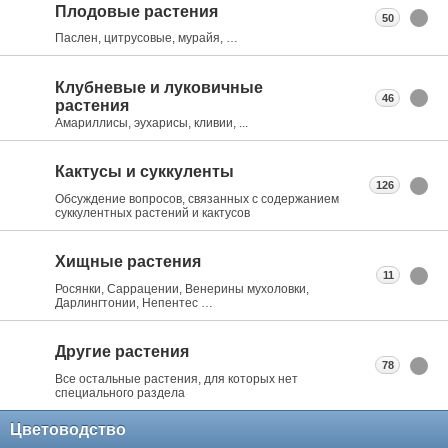
Плодовые растения
50
Паслен, цитрусовые, мурайя, …
Клубневые и луковичные
46
растения
Амариллисы, эухарисы, кливии, ...
Кактусы и суккуленты
126
Обсуждение вопросов, связанных с содержанием
суккулентных растений и кактусов
Хищные растения
11
Росянки, Саррацении, Венерины мухоловки,
Дарлингтонии, Непентес …
Другие растения
78
Все остальные растения, для которых нет
специального раздела
Цветоводство