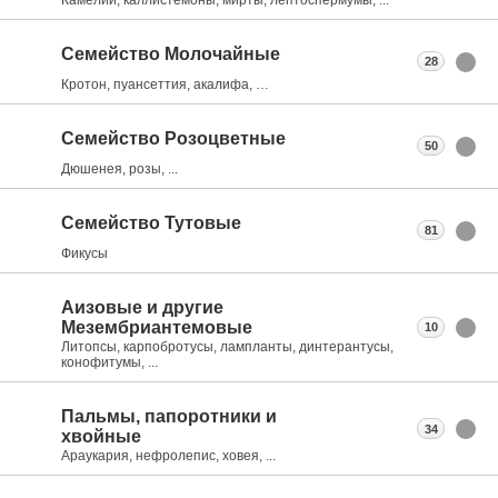
Семейство Молочайные
28
Кротон, пуансеттия, акалифа, …
Семейство Розоцветные
50
Дюшенея, розы, ...
Семейство Тутовые
81
Фикусы
Аизовые и другие
Мезембриантемовые
10
Литопсы, карпобротусы, лампланты, динтерантусы,
конофитумы, ...
Пальмы, папоротники и
34
хвойные
Араукария, нефролепис, ховея, ...