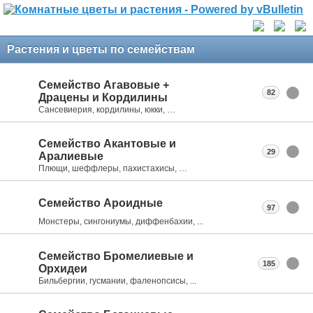
Растения и цветы по семействам
Семейство Агавовые +
82
Драцены и Кордилины
Сансевиерия, кордилины, юкки, …
Семейство Акантовые и
29
Аралиевые
Плющи, шеффлеры, пахистахисы, …
Семейство Ароидные
97
Монстеры, сингониумы, диффенбахии, ...
Семейство Бромелиевые и
185
Орхидеи
Бильбергии, гусмании, фаленопсисы, ...