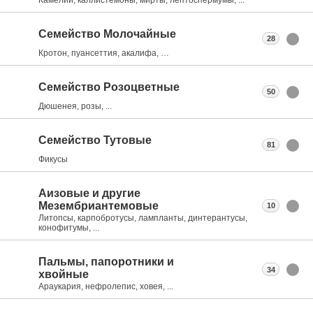
Семейство Молочайные
28
Кротон, пуансеттия, акалифа, …
Семейство Розоцветные
50
Дюшенея, розы, ...
Семейство Тутовые
81
Фикусы
Аизовые и другие
Мезембриантемовые
10
Литопсы, карпобротусы, лампланты, динтерантусы,
конофитумы, ...
Пальмы, папоротники и
34
хвойные
Араукария, нефролепис, ховея, ...