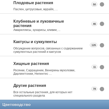
Плодовые растения
50
Паслен, цитрусовые, мурайя, …
Клубневые и луковичные
46
растения
Амариллисы, эухарисы, кливии, ...
Кактусы и суккуленты
126
Обсуждение вопросов, связанных с содержанием
суккулентных растений и кактусов
Хищные растения
11
Росянки, Саррацении, Венерины мухоловки,
Дарлингтонии, Непентес …
Другие растения
78
Все остальные растения, для которых нет
специального раздела
Цветоводство