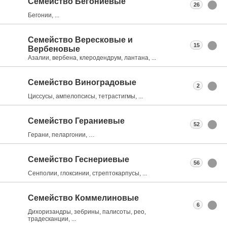
Семейство Бегониевые
26
Бегонии, ...
Семейство Вересковые и
15
Вербеновые
Азалии, вербена, клеродендрум, лантана, ...
Семейство Виноградовые
2
Циссусы, ампелопсисы, тетрастигмы, ...
Семейство Гераниевые
52
Герани, пеларгонии, …
Семейство Геснериевые
56
Сенполии, глоксинии, стрептокарпусы, ...
Семейство Коммелиновые
6
Дихоризандры, зебрины, палисоты, рео,
традесканции, ...