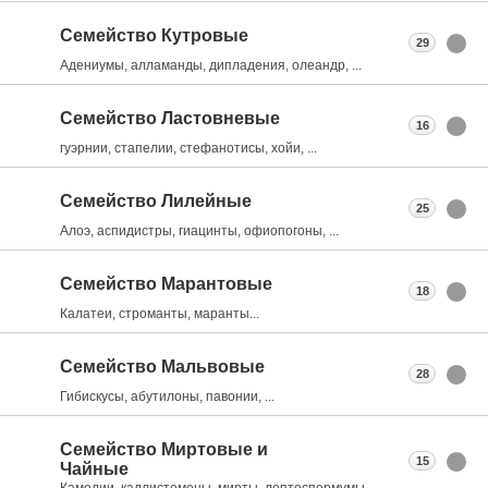
Семейство Кутровые
29
Адениумы, алламанды, дипладения, олеандр, ...
Семейство Ластовневые
16
гуэрнии, стапелии, стефанотисы, хойи, ...
Семейство Лилейные
25
Алоэ, аспидистры, гиацинты, офиопогоны, ...
Семейство Марантовые
18
Калатеи, строманты, маранты...
Семейство Мальвовые
28
Гибискусы, абутилоны, павонии, ...
Семейство Миртовые и
15
Чайные
Камелии, каллистемоны, мирты, лептоспермумы, ...