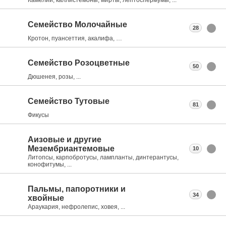
Семейство Молочайные
28
Кротон, пуансеттия, акалифа, …
Семейство Розоцветные
50
Дюшенея, розы, ...
Семейство Тутовые
81
Фикусы
Аизовые и другие
Мезембриантемовые
10
Литопсы, карпобротусы, лампланты, динтерантусы,
конофитумы, ...
Пальмы, папоротники и
34
хвойные
Араукария, нефролепис, ховея, ...