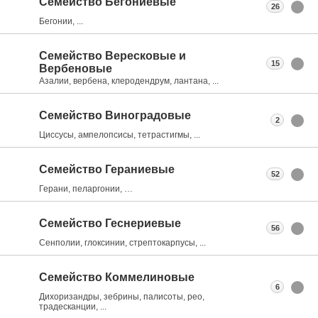
Семейство Бегониевые
26
Бегонии, ...
Семейство Вересковые и
15
Вербеновые
Азалии, вербена, клеродендрум, лантана, ...
Семейство Виноградовые
2
Циссусы, ампелопсисы, тетрастигмы, ...
Семейство Гераниевые
52
Герани, пеларгонии, …
Семейство Геснериевые
56
Сенполии, глоксинии, стрептокарпусы, ...
Семейство Коммелиновые
6
Дихоризандры, зебрины, палисоты, рео,
традесканции, ...