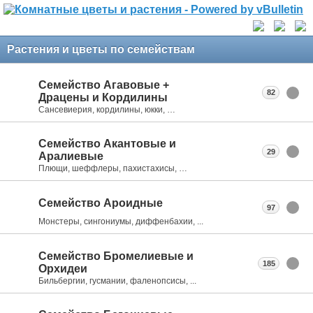
Растения и цветы по семействам
Семейство Агавовые +
82
Драцены и Кордилины
Сансевиерия, кордилины, юкки, …
Семейство Акантовые и
29
Аралиевые
Плющи, шеффлеры, пахистахисы, …
Семейство Ароидные
97
Монстеры, сингониумы, диффенбахии, ...
Семейство Бромелиевые и
185
Орхидеи
Бильбергии, гусмании, фаленопсисы, ...