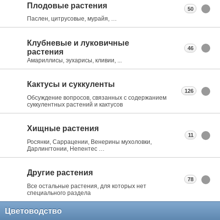
Плодовые растения
50
Паслен, цитрусовые, мурайя, …
Клубневые и луковичные
46
растения
Амариллисы, эухарисы, кливии, ...
Кактусы и суккуленты
126
Обсуждение вопросов, связанных с содержанием
суккулентных растений и кактусов
Хищные растения
11
Росянки, Саррацении, Венерины мухоловки,
Дарлингтонии, Непентес …
Другие растения
78
Все остальные растения, для которых нет
специального раздела
Цветоводство