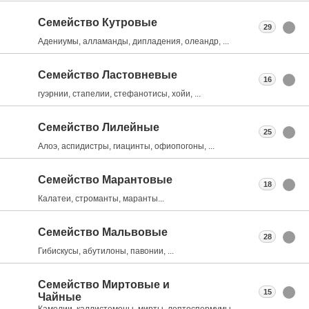
Семейство Кутровые
29
Адениумы, алламанды, дипладения, олеандр, ...
Семейство Ластовневые
16
гуэрнии, стапелии, стефанотисы, хойи, ...
Семейство Лилейные
25
Алоэ, аспидистры, гиацинты, офиопогоны, ...
Семейство Марантовые
18
Калатеи, строманты, маранты...
Семейство Мальвовые
28
Гибискусы, абутилоны, павонии, ...
Семейство Миртовые и
15
Чайные
Камелии, каллистемоны, мирты, лептоспермумы, ...