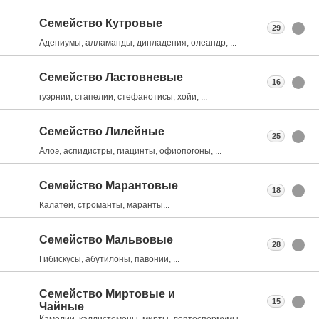
Семейство Кутровые
29
Адениумы, алламанды, дипладения, олеандр, ...
Семейство Ластовневые
16
гуэрнии, стапелии, стефанотисы, хойи, ...
Семейство Лилейные
25
Алоэ, аспидистры, гиацинты, офиопогоны, ...
Семейство Марантовые
18
Калатеи, строманты, маранты...
Семейство Мальвовые
28
Гибискусы, абутилоны, павонии, ...
Семейство Миртовые и
15
Чайные
Камелии, каллистемоны, мирты, лептоспермумы, ...