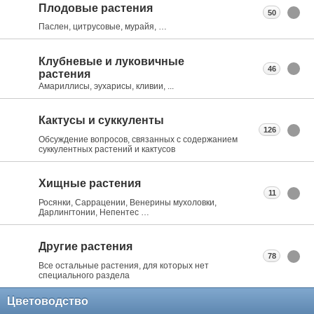
Плодовые растения
50
Паслен, цитрусовые, мурайя, …
Клубневые и луковичные
46
растения
Амариллисы, эухарисы, кливии, ...
Кактусы и суккуленты
126
Обсуждение вопросов, связанных с содержанием
суккулентных растений и кактусов
Хищные растения
11
Росянки, Саррацении, Венерины мухоловки,
Дарлингтонии, Непентес …
Другие растения
78
Все остальные растения, для которых нет
специального раздела
Цветоводство