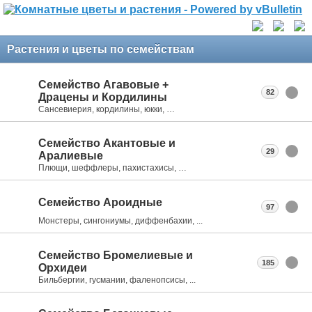
Растения и цветы по семействам
Семейство Агавовые +
82
Драцены и Кордилины
Сансевиерия, кордилины, юкки, …
Семейство Акантовые и
29
Аралиевые
Плющи, шеффлеры, пахистахисы, …
Семейство Ароидные
97
Монстеры, сингониумы, диффенбахии, ...
Семейство Бромелиевые и
185
Орхидеи
Бильбергии, гусмании, фаленопсисы, ...