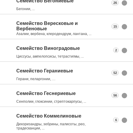
Семейство Бегониевые
26
Бегонии, ...
Семейство Вересковые и
15
Вербеновые
Азалии, вербена, клеродендрум, лантана, ...
Семейство Виноградовые
2
Циссусы, ампелопсисы, тетрастигмы, ...
Семейство Гераниевые
52
Герани, пеларгонии, …
Семейство Геснериевые
56
Сенполии, глоксинии, стрептокарпусы, ...
Семейство Коммелиновые
6
Дихоризандры, зебрины, палисоты, рео,
традесканции, ...