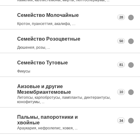
Семейство Молочайные
28
Кротон, пуансеттия, акалифа, …
Семейство Розоцветные
50
Дюшенея, розы, ...
Семейство Тутовые
81
Фикусы
Аизовые и другие
Мезембриантемовые
10
Литопсы, карпобротусы, лампланты, динтерантусы,
конофитумы, ...
Пальмы, папоротники и
34
хвойные
Араукария, нефролепис, ховея, ...