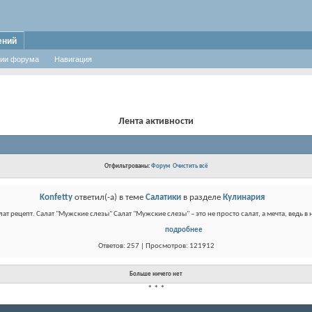
ений
ии форума
Навигация
Лента активности
Отфильтрованы:
Форум
Очистить всё
Konfetty
ответил(-а) в теме
Салатики
в разделе
Кулинария
ат рецепт. Салат "Мужские слезы" Салат "Мужские слезы" – это не просто салат, а мечта, ведь в 
подробнее
Ответов: 257 | Просмотров: 121912
Больше ничего нет
*
*
*