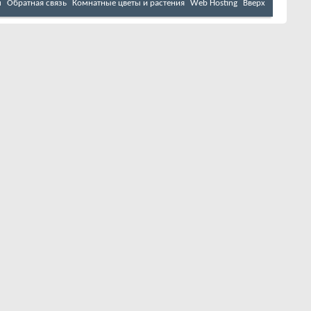
м
Обратная связь
Комнатные цветы и растения
Web Hosting
Вверх