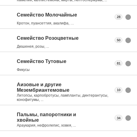
Семейство Молочайные
28
Кротон, пуансеттия, акалифа, …
Семейство Розоцветные
50
Дюшенея, розы, ...
Семейство Тутовые
81
Фикусы
Аизовые и другие
Мезембриантемовые
10
Литопсы, карпобротусы, лампланты, динтерантусы,
конофитумы, ...
Пальмы, папоротники и
34
хвойные
Араукария, нефролепис, ховея, ...