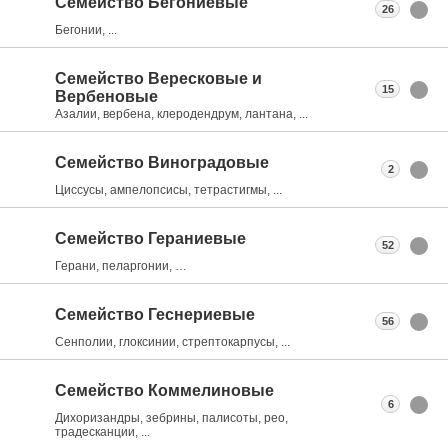
Семейство Бегониевые
26
Бегонии, ...
Семейство Вересковые и
15
Вербеновые
Азалии, вербена, клеродендрум, лантана, ...
Семейство Виноградовые
2
Циссусы, ампелопсисы, тетрастигмы, ...
Семейство Гераниевые
52
Герани, пеларгонии, …
Семейство Геснериевые
56
Сенполии, глоксинии, стрептокарпусы, ...
Семейство Коммелиновые
6
Дихоризандры, зебрины, палисоты, рео,
традесканции, ...