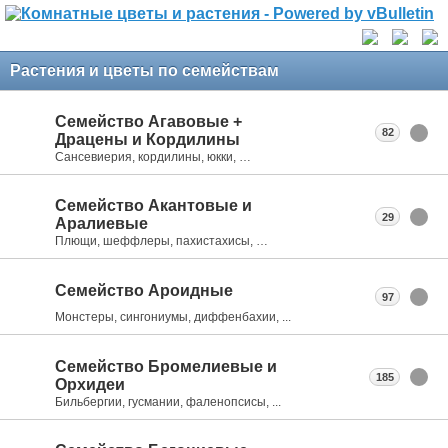
Растения и цветы по семействам
Семейство Агавовые +
82
Драцены и Кордилины
Сансевиерия, кордилины, юкки, …
Семейство Акантовые и
29
Аралиевые
Плющи, шеффлеры, пахистахисы, …
Семейство Ароидные
97
Монстеры, сингониумы, диффенбахии, ...
Семейство Бромелиевые и
185
Орхидеи
Бильбергии, гусмании, фаленопсисы, ...