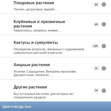
Плодовые растения
50
Паслен, цитрусовые, мурайя, …
Клубневые и луковичные
46
растения
Амариллисы, эухарисы, кливии, ...
Кактусы и суккуленты
126
Обсуждение вопросов, связанных с содержанием
суккулентных растений и кактусов
Хищные растения
11
Росянки, Саррацении, Венерины мухоловки,
Дарлингтонии, Непентес …
Другие растения
78
Все остальные растения, для которых нет
специального раздела
Цветоводство