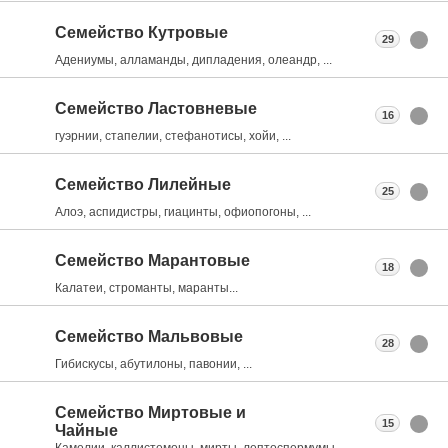
Семейство Кутровые
29
Адениумы, алламанды, дипладения, олеандр, ...
Семейство Ластовневые
16
гуэрнии, стапелии, стефанотисы, хойи, ...
Семейство Лилейные
25
Алоэ, аспидистры, гиацинты, офиопогоны, ...
Семейство Марантовые
18
Калатеи, строманты, маранты...
Семейство Мальвовые
28
Гибискусы, абутилоны, павонии, ...
Семейство Миртовые и
15
Чайные
Камелии, каллистемоны, мирты, лептоспермумы, ...