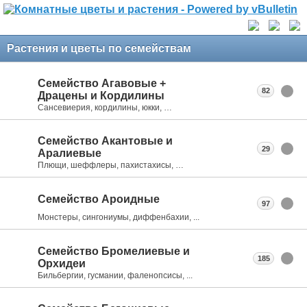
Растения и цветы по семействам
Семейство Агавовые +
82
Драцены и Кордилины
Сансевиерия, кордилины, юкки, …
Семейство Акантовые и
29
Аралиевые
Плющи, шеффлеры, пахистахисы, …
Семейство Ароидные
97
Монстеры, сингониумы, диффенбахии, ...
Семейство Бромелиевые и
185
Орхидеи
Бильбергии, гусмании, фаленопсисы, ...