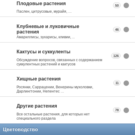
Плодовые растения
50
Паслен, цитрусовые, мурайя, …
Клубневые и луковичные
46
растения
Амариллисы, эухарисы, кливии, ...
Кактусы и суккуленты
126
Обсуждение вопросов, связанных с содержанием
суккулентных растений и кактусов
Хищные растения
11
Росянки, Саррацении, Венерины мухоловки,
Дарлингтонии, Непентес …
Другие растения
78
Все остальные растения, для которых нет
специального раздела
Цветоводство