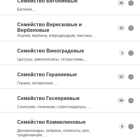
Семейство Бегониевые
26
Бегонии, ...
Семейство Вересковые и
15
Вербеновые
Азалии, вербена, клеродендрум, лантана, ...
Семейство Виноградовые
2
Циссусы, ампелопсисы, тетрастигмы, ...
Семейство Гераниевые
52
Герани, пеларгонии, …
Семейство Геснериевые
56
Сенполии, глоксинии, стрептокарпусы, ...
Семейство Коммелиновые
6
Дихоризандры, зебрины, палисоты, рео,
традесканции, ...