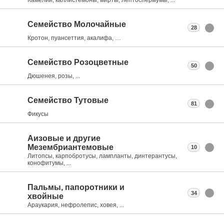
Семейство Молочайные
28
Кротон, пуансеттия, акалифа, …
Семейство Розоцветные
50
Дюшенея, розы, ...
Семейство Тутовые
81
Фикусы
Аизовые и другие
Мезембриантемовые
10
Литопсы, карпобротусы, лампланты, динтерантусы,
конофитумы, ...
Пальмы, папоротники и
34
хвойные
Араукария, нефролепис, ховея, ...