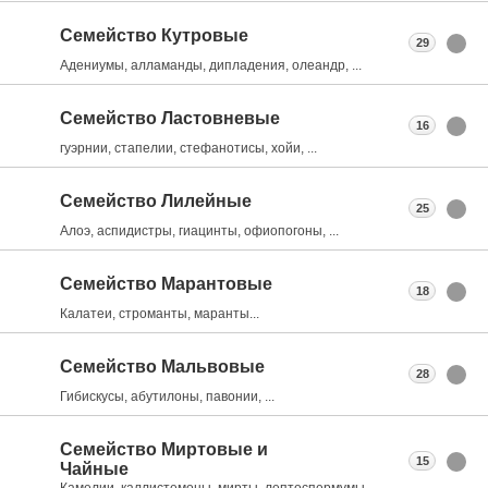
Семейство Кутровые
29
Адениумы, алламанды, дипладения, олеандр, ...
Семейство Ластовневые
16
гуэрнии, стапелии, стефанотисы, хойи, ...
Семейство Лилейные
25
Алоэ, аспидистры, гиацинты, офиопогоны, ...
Семейство Марантовые
18
Калатеи, строманты, маранты...
Семейство Мальвовые
28
Гибискусы, абутилоны, павонии, ...
Семейство Миртовые и
15
Чайные
Камелии, каллистемоны, мирты, лептоспермумы, ...