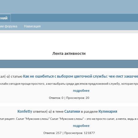
ений
ии форума
Навигация
Лента активности
ал(-а) статью
Как не ошибиться с выбором цветочной службы: чек-лист заказчи
онлайн сегодня проще простого, а вот выбрать среди десятков предложений службу, которая при
подробнее
Ответов: 0 | Просмотров: 20
Konfetty
ответил(-а) в теме
Салатики
в разделе
Кулинария
ат рецепт. Салат "Мужские слезы" Салат "Мужские слезы" – это не просто салат, а мечта, ведь в 
подробнее
Ответов: 257 | Просмотров: 121877