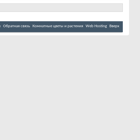
м
Обратная связь
Комнатные цветы и растения
Web Hosting
Вверх