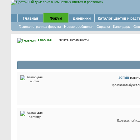
Главная
Форум
Дневники
Каталог цветов и раст
Главная страница форума
Новые сообщения
Справка
Календарь
Опц
Главная
Лента активности
admin
напис
<p>Заказать букет 
Еще вкусный сал