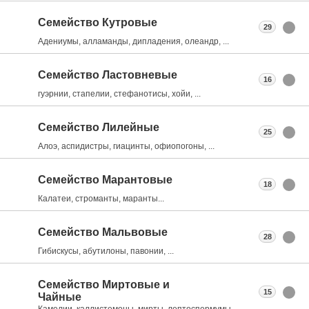
Семейство Кутровые
29
Адениумы, алламанды, дипладения, олеандр, ...
Семейство Ластовневые
16
гуэрнии, стапелии, стефанотисы, хойи, ...
Семейство Лилейные
25
Алоэ, аспидистры, гиацинты, офиопогоны, ...
Семейство Марантовые
18
Калатеи, строманты, маранты...
Семейство Мальвовые
28
Гибискусы, абутилоны, павонии, ...
Семейство Миртовые и
15
Чайные
Камелии, каллистемоны, мирты, лептоспермумы, ...