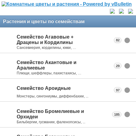
Растения и цветы по семействам
Семейство Агавовые +
82
Драцены и Кордилины
Сансевиерия, кордилины, юкки, …
Семейство Акантовые и
29
Аралиевые
Плющи, шеффлеры, пахистахисы, …
Семейство Ароидные
97
Монстеры, сингониумы, диффенбахии, ...
Семейство Бромелиевые и
185
Орхидеи
Бильбергии, гусмании, фаленопсисы, ...