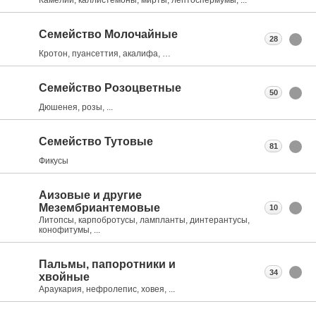
Семейство Молочайные
28
Кротон, пуансеттия, акалифа, …
Семейство Розоцветные
50
Дюшенея, розы, ...
Семейство Тутовые
81
Фикусы
Аизовые и другие
Мезембриантемовые
10
Литопсы, карпобротусы, лампланты, динтерантусы,
конофитумы, ...
Пальмы, папоротники и
34
хвойные
Араукария, нефролепис, ховея, ...