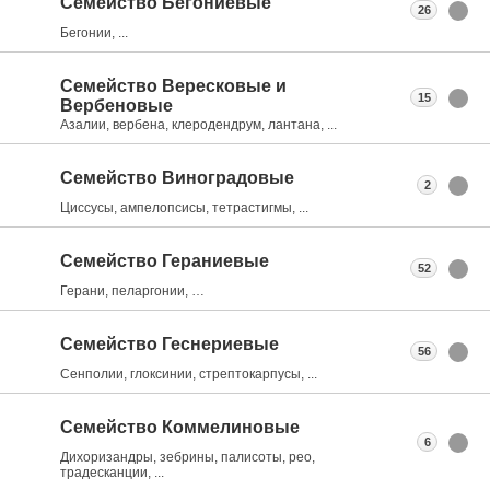
Семейство Бегониевые
26
Бегонии, ...
Семейство Вересковые и
15
Вербеновые
Азалии, вербена, клеродендрум, лантана, ...
Семейство Виноградовые
2
Циссусы, ампелопсисы, тетрастигмы, ...
Семейство Гераниевые
52
Герани, пеларгонии, …
Семейство Геснериевые
56
Сенполии, глоксинии, стрептокарпусы, ...
Семейство Коммелиновые
6
Дихоризандры, зебрины, палисоты, рео,
традесканции, ...