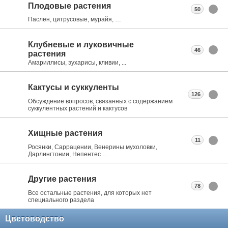
Плодовые растения
50
Паслен, цитрусовые, мурайя, …
Клубневые и луковичные
46
растения
Амариллисы, эухарисы, кливии, ...
Кактусы и суккуленты
126
Обсуждение вопросов, связанных с содержанием
суккулентных растений и кактусов
Хищные растения
11
Росянки, Саррацении, Венерины мухоловки,
Дарлингтонии, Непентес …
Другие растения
78
Все остальные растения, для которых нет
специального раздела
Цветоводство