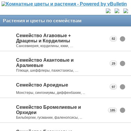
Растения и цветы по семействам
Семейство Агавовые +
82
Драцены и Кордилины
Сансевиерия, кордилины, юкки, …
Семейство Акантовые и
29
Аралиевые
Плющи, шеффлеры, пахистахисы, …
Семейство Ароидные
97
Монстеры, сингониумы, диффенбахии, ...
Семейство Бромелиевые и
185
Орхидеи
Бильбергии, гусмании, фаленопсисы, ...