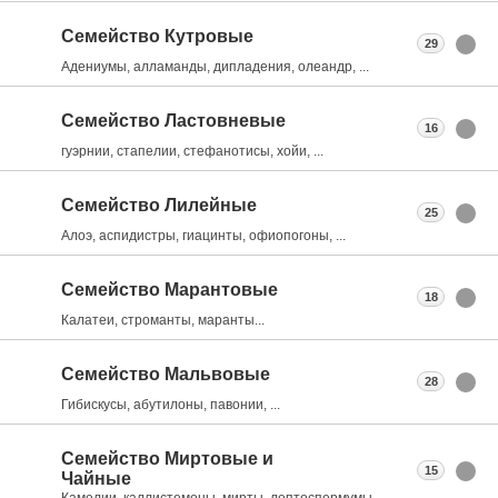
Семейство Кутровые
29
Адениумы, алламанды, дипладения, олеандр, ...
Семейство Ластовневые
16
гуэрнии, стапелии, стефанотисы, хойи, ...
Семейство Лилейные
25
Алоэ, аспидистры, гиацинты, офиопогоны, ...
Семейство Марантовые
18
Калатеи, строманты, маранты...
Семейство Мальвовые
28
Гибискусы, абутилоны, павонии, ...
Семейство Миртовые и
15
Чайные
Камелии, каллистемоны, мирты, лептоспермумы, ...