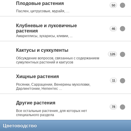
Плодовые растения
50
Паслен, цитрусовые, мурайя, …
Клубневые и луковичные
46
растения
Амариллисы, эухарисы, кливии, ...
Кактусы и суккуленты
126
Обсуждение вопросов, связанных с содержанием
суккулентных растений и кактусов
Хищные растения
11
Росянки, Саррацении, Венерины мухоловки,
Дарлингтонии, Непентес …
Другие растения
78
Все остальные растения, для которых нет
специального раздела
Цветоводство