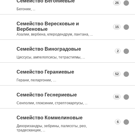
Семейство Бегониевые
26
Бегонии, ...
Семейство Вересковые и
15
Вербеновые
Азалии, вербена, клеродендрум, лантана, ...
Семейство Виноградовые
2
Циссусы, ампелопсисы, тетрастигмы, ...
Семейство Гераниевые
52
Герани, пеларгонии, …
Семейство Геснериевые
56
Сенполии, глоксинии, стрептокарпусы, ...
Семейство Коммелиновые
6
Дихоризандры, зебрины, палисоты, рео,
традесканции, ...