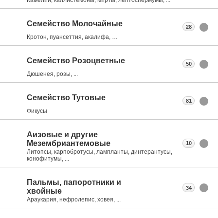
Семейство Молочайные
28
Кротон, пуансеттия, акалифа, …
Семейство Розоцветные
50
Дюшенея, розы, ...
Семейство Тутовые
81
Фикусы
Аизовые и другие
Мезембриантемовые
10
Литопсы, карпобротусы, лампланты, динтерантусы,
конофитумы, ...
Пальмы, папоротники и
34
хвойные
Араукария, нефролепис, ховея, ...