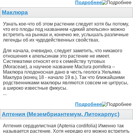
Подробнее
Маклюра
Узнать кое-что об этом растении следует хотя бы потому,
что его плоды под названием «дикий апельсин» можно
встретить на рынках и, конечно же, услышать различные
легенды об их чудодейственных свойствах.
Для начала, очевидно, следует заметить, что никакого
отношения к апельсинам это растение не имеет.
Систематики относят его к семейству тутовых
(Moraceae), а научное название Maclura pomifera –
Маклюра плодоносная дано в честь геолога Уильяма
Маклура (конец 18 - начало 19 в.). Так что ближайшими
родственниками маклюры являются совсем не цитрусы,
а широко известные фикусы.
...
Подробнее
Аптения (Мезембриантемум, Литокарпус)
Аптения сердцелистная (Aptenia cordifolia) Именно так
называется растение. Хотя нередко его можно встретить