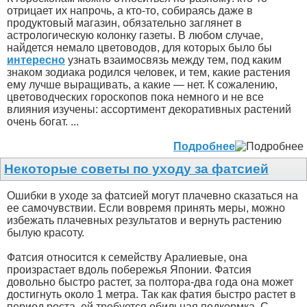
отрицает их напрочь, а кто-то, собираясь даже в
продуктовый магазин, обязательно заглянет в
астрологическую колонку газеты. В любом случае,
найдется немало цветоводов, для которых было бы
интересно
узнать взаимосвязь между тем, под каким
знаком зодиака родился человек, и тем, какие растения
ему лучше выращивать, а какие — нет. К сожалению,
цветоводческих гороскопов пока немного и не все
влияния изучены: ассортимент декоративных растений
очень богат. ...
Подробнее
Некоторые советы по уходу за фатсией
Ошибки в уходе за фатсией могут плачевно сказаться на
ее самочувствии. Если вовремя принять меры, можно
избежать плачевных результатов и вернуть растению
былую красоту.
Фатсия относится к семейству Аралиевые, она
произрастает вдоль побережья Японии. Фатсия
довольно быстро растет, за полтора-два года она может
достигнуть около 1 метра. Так как фатия быстро растет в
период роста, ей требуется обильная подкормка. С