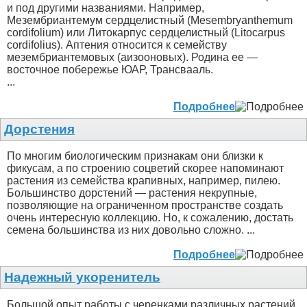
и под другими названиями. Например,
Мезембриантемум сердцелистный (Mesembryanthemum
cordifolium) или Литокарпус сердцелистный (Litocarpus
cordifolius). Аптения относится к семейству
мезембриантемовых (аизооновых). Родина ее —
восточное побережье ЮАР, Трансвааль.
...
Подробнее
Дорстения
По многим биологическим признакам они близки к
фикусам, а по строению соцветий скорее напоминают
растения из семейства крапивных, например, пилею.
Большинство дорстений — растения некрупные,
позволяющие на ограниченном пространстве создать
очень интересную коллекцию. Но, к сожалению, достать
семена большинства из них довольно сложно.
...
Подробнее
Надежный укоренитель
Большой опыт работы с черенками различных растений